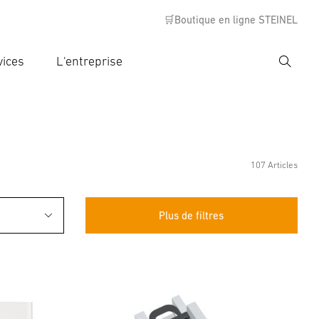
🛒Boutique en ligne STEINEL
vices
L'entreprise
Recher
rer critère de recherche
rche
107 Articles
Plus de filtres