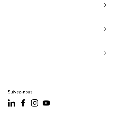
Lumière
Détection
STEINEL Tools
Notre mission
STEINEL Solutions
Contact
Suivez-nous