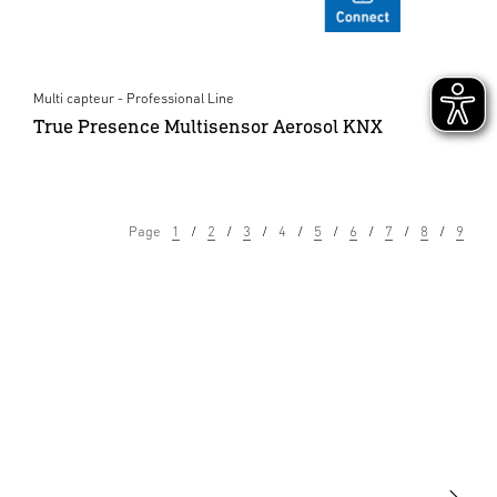
Multi capteur - Professional Line
True Presence Multisensor Aerosol KNX
Page
1
2
3
4
5
6
7
8
9