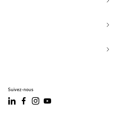
Lumière
Détection
STEINEL Tools
Notre mission
STEINEL Solutions
Contact
Suivez-nous