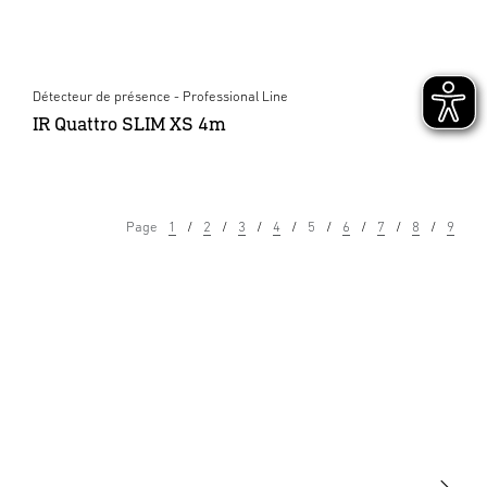
Détecteur de présence - Professional Line
IR Quattro SLIM XS 4m
Page
1
2
3
4
5
6
7
8
9