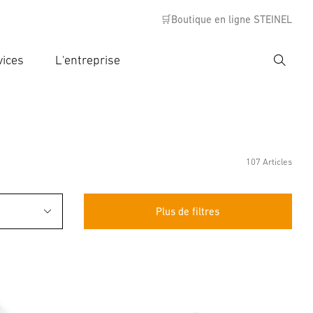
🛒Boutique en ligne STEINEL
vices
L'entreprise
Recher
rer critère de recherche
rche
107 Articles
Plus de filtres