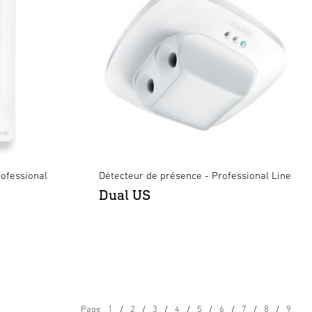
ofessional
Détecteur de présence - Professional Line
Dual US
Page
1
2
3
4
5
6
7
8
9