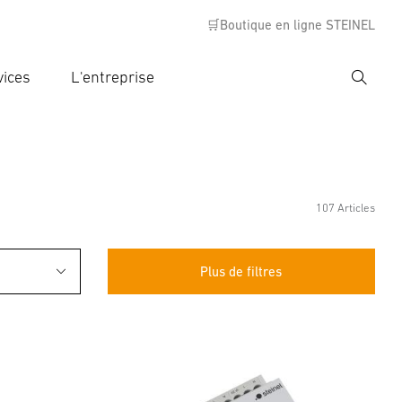
🛒Boutique en ligne STEINEL
vices
L'entreprise
Recher
rer critère de recherche
rche
107 Articles
Plus de filtres