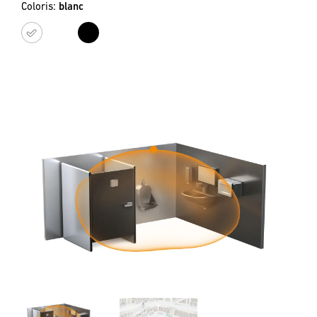
Coloris:
blanc
blanc
noir