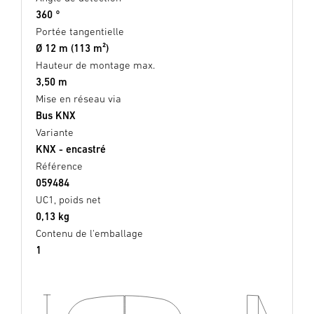
360 °
Portée tangentielle
Ø 12 m (113 m²)
Hauteur de montage max.
3,50 m
Mise en réseau via
Bus KNX
Variante
KNX - encastré
Référence
059484
UC1, poids net
0,13 kg
Contenu de l'emballage
1