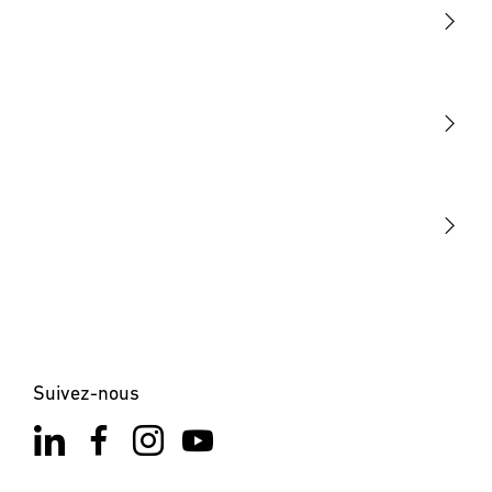
Lumière
Détection
STEINEL Tools
Notre mission
STEINEL Solutions
Contact
Suivez-nous