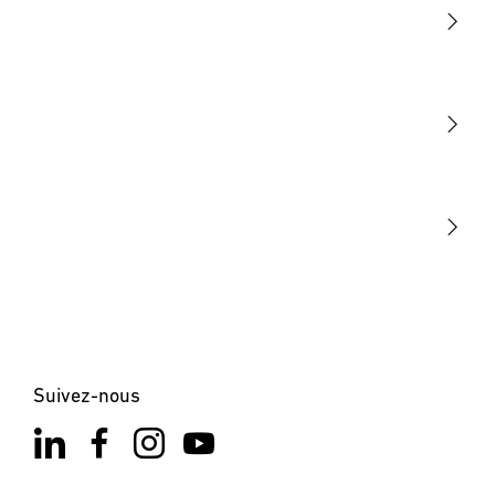
Lumière
Détection
STEINEL Tools
Notre mission
STEINEL Solutions
Contact
Suivez-nous