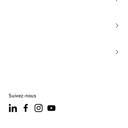
Lumière
Détection
STEINEL Tools
Notre mission
STEINEL Solutions
Contact
Suivez-nous