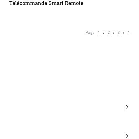
Télécommande Smart Remote
Page
1
2
3
4
Lumière
Détection