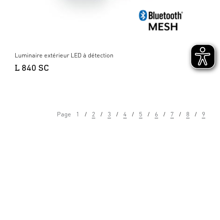
Luminaire extérieur LED à détection
L 840 SC
Page
1
2
3
4
5
6
7
8
9