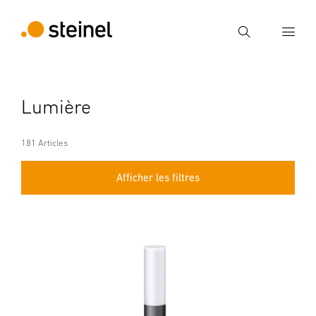
Recherche
Entrer critère de recherche
Lumière
Recherche
181 Articles
Afficher les filtres