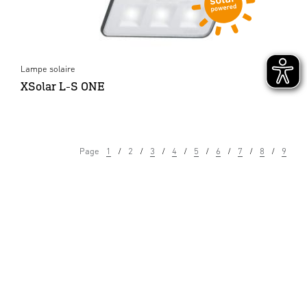
Lampe solaire
XSolar L-S ONE
Page
1
2
3
4
5
6
7
8
9