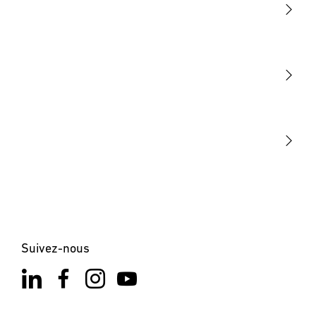
Lumière
Détection
STEINEL Tools
Notre mission
STEINEL Solutions
Contact
×
XLED ONE S anthracite
Suivez-nous