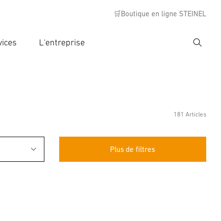
🛒Boutique en ligne STEINEL
vices
L'entreprise
Recher
rer critère de recherche
rche
181 Articles
Plus de filtres