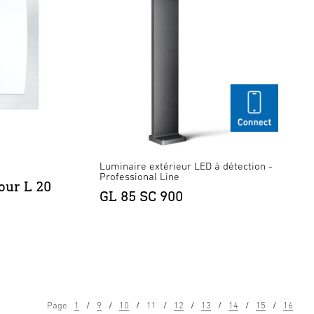
Luminaire extérieur LED à détection -
Professional Line
our L 20
GL 85 SC 900
Page
1
9
10
11
12
13
14
15
16