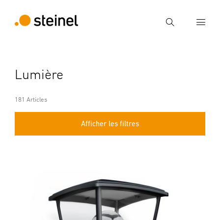
Recherche
Entrer critère de recherche
Lumière
Recherche
181 Articles
Afficher les filtres