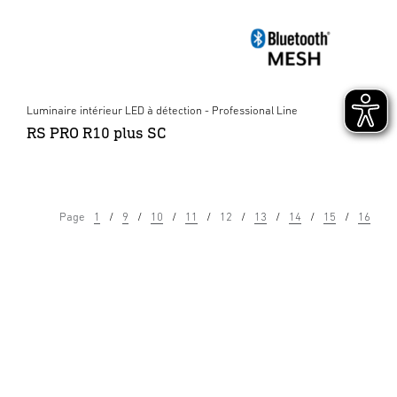
Luminaire intérieur LED à détection - Professional Line
RS PRO R10 plus SC
Page
1
9
10
11
12
13
14
15
16