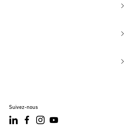
Lumière
Détection
STEINEL Tools
Notre mission
STEINEL Solutions
Contact
Suivez-nous