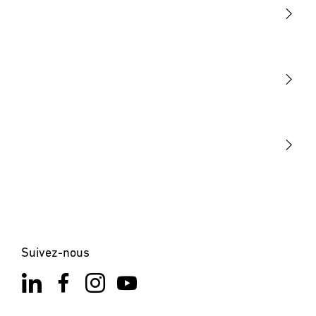
Lumière
Détection
STEINEL Tools
Notre mission
STEINEL Solutions
Contact
Suivez-nous