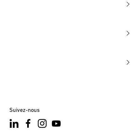
Lumière
Détection
STEINEL Tools
Notre mission
STEINEL Solutions
Contact
×
XLED home 2 SC noir
Suivez-nous