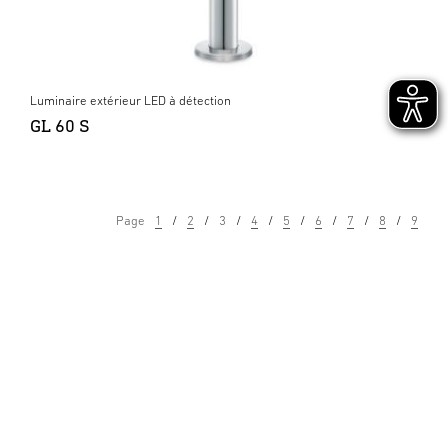
Luminaire extérieur LED à détection
GL 60 S
Page
1
2
3
4
5
6
7
8
9