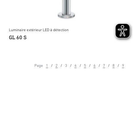
Luminaire extérieur LED à détection
GL 60 S
Page
1
2
3
4
5
6
7
8
9