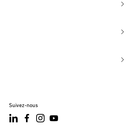
Lumière
Détection
STEINEL Tools
Notre mission
STEINEL Solutions
Contact
×
XLED home 2 SC noir
Suivez-nous