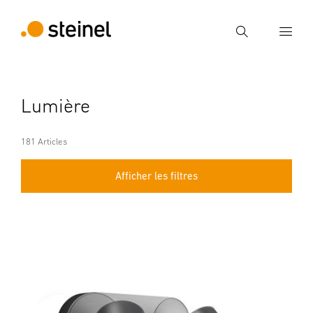
Recherche
Entrer critère de recherche
Lumière
Recherche
181 Articles
Afficher les filtres