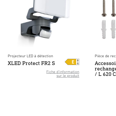
Projecteur LED à détection
Pièce de re
XLED Protect FR2 S
Accessoi
rechang
Fiche d’information
/ L 620 
sur le produit