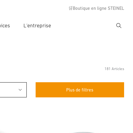
🛒Boutique en ligne STEINEL
vices
L'entreprise
Recher
rer critère de recherche
rche
181 Articles
Plus de filtres