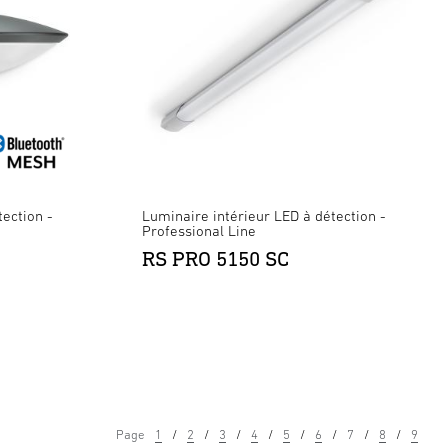
ection -
Luminaire intérieur LED à détection -
Professional Line
RS PRO 5150 SC
Page
1
2
3
4
5
6
7
8
9