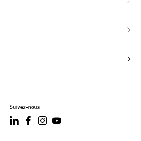
Lumière
Détection
STEINEL Tools
Notre mission
STEINEL Solutions
Contact
Suivez-nous