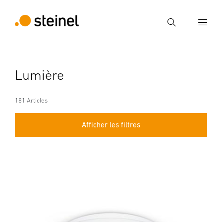
Recherche
Entrer critère de recherche
Lumière
Recherche
181 Articles
Afficher les filtres