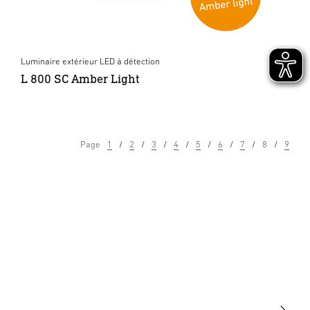
Luminaire extérieur LED à détection
L 800 SC Amber Light
Page
1
2
3
4
5
6
7
8
9