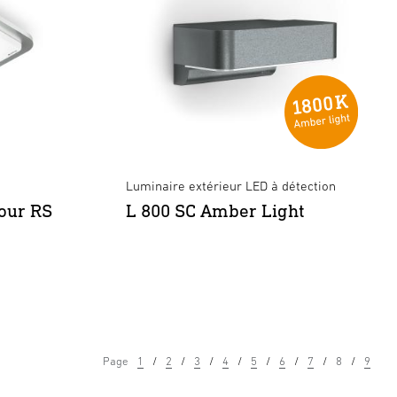
Luminaire extérieur LED à détection
our RS
L 800 SC Amber Light
Page
1
2
3
4
5
6
7
8
9