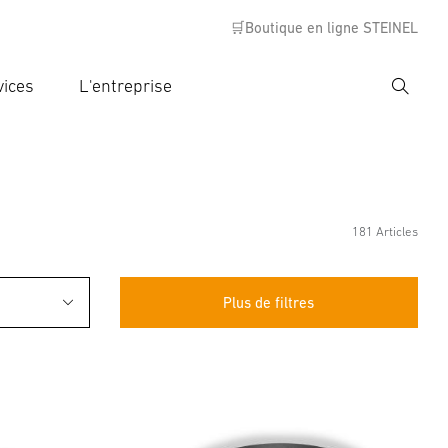
🛒Boutique en ligne STEINEL
vices
L'entreprise
Recher
rer critère de recherche
rche
181 Articles
Plus de filtres