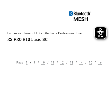
Luminaire intérieur LED à détection - Professional Line
RS PRO R10 basic SC
Page
1
9
10
11
12
13
14
15
16