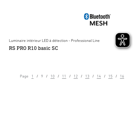
Luminaire intérieur LED à détection - Professional Line
RS PRO R10 basic SC
Page
1
9
10
11
12
13
14
15
16