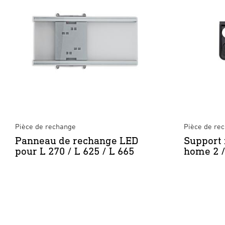
Pièce de rechange
Pièce de re
Panneau de rechange LED
Support
pour L 270 / L 625 / L 665
home 2 /
T