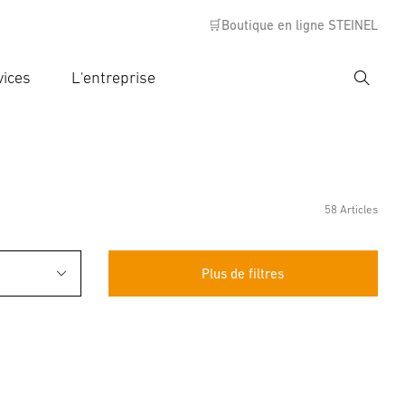
🛒Boutique en ligne STEINEL
vices
L'entreprise
Recher
rer critère de recherche
rche
58 Articles
Plus de filtres