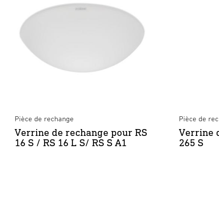
Pièce de rechange
Pièce de re
Verrine de rechange pour RS
Verrine 
16 S / RS 16 L S/ RS S A1
265 S