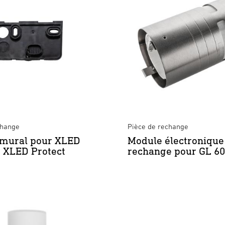
change
Pièce de rechange
 mural pour XLED
Module électronique
 XLED Protect
rechange pour GL 60
ube lumineux LED pour GL 60 S