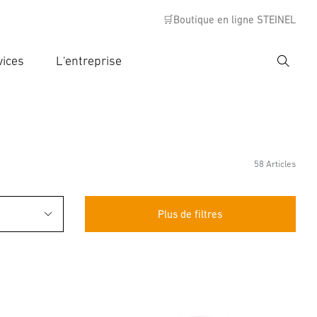
🛒Boutique en ligne STEINEL
vices
L'entreprise
Recher
rer critère de recherche
rche
58 Articles
Plus de filtres