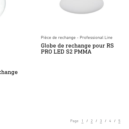
Pièce de rechange - Professional Line
Globe de rechange pour RS
PRO LED S2 PMMA
echange
Page
1
2
3
4
5