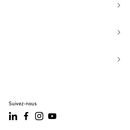
Lumière
Détection
STEINEL Tools
Notre mission
STEINEL Solutions
Contact
Suivez-nous