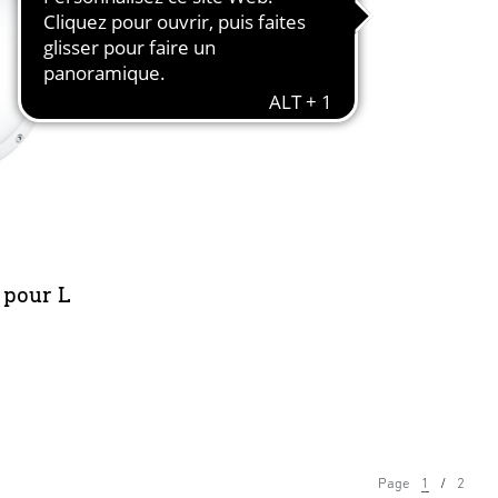
 pour L
Page
1
2