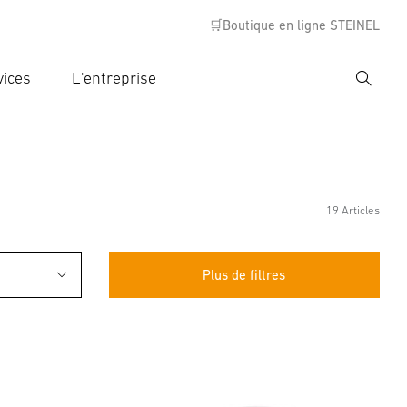
🛒Boutique en ligne STEINEL
vices
L'entreprise
Recher
rer critère de recherche
rche
19 Articles
Plus de filtres