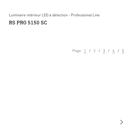
Luminaire intérieur LED à détection - Professional Line
RS PRO 5150 SC
Page
1
2
3
4
5
Lumière