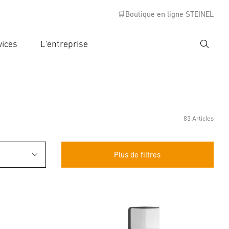
🛒Boutique en ligne STEINEL
vices
L'entreprise
Recher
rer critère de recherche
rche
83 Articles
Plus de filtres