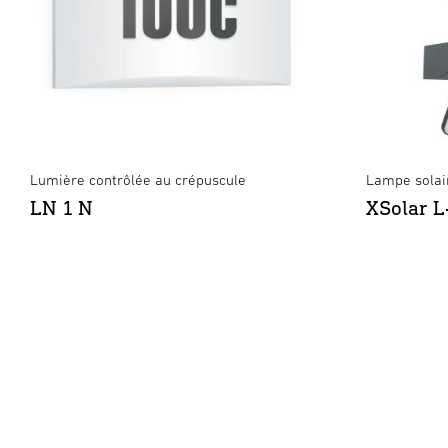
Lumière contrôlée au crépuscule
Lampe solai
LN 1 N
XSolar 