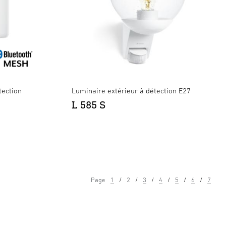
tection
Luminaire extérieur à détection E27
L 585 S
Page
1
2
3
4
5
6
7