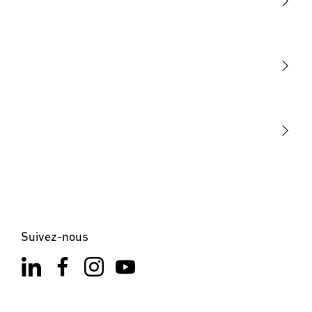
Lumière
Détection
STEINEL Tools
Notre mission
STEINEL Solutions
Contact
Suivez-nous