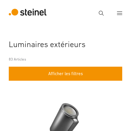
Recherche
Entrer critère de recherche
Luminaires extérieurs
Recherche
83 Articles
Afficher les filtres