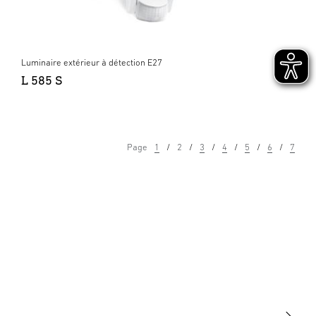
Luminaire extérieur à détection E27
L 585 S
Page
1
2
3
4
5
6
7