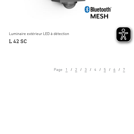
Luminaire extérieur LED à détection
L 42 SC
Page
1
2
3
4
5
6
7