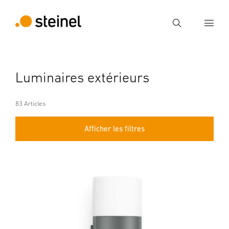
Recherche
Entrer critère de recherche
Luminaires extérieurs
Recherche
83 Articles
Afficher les filtres