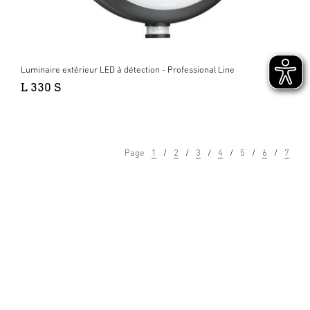
Luminaire extérieur LED à détection - Professional Line
L 330 S
Page
1
2
3
4
5
6
7