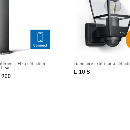
térieur LED à détection -
Luminaire extérieur à détect
 Line
L 10 S
 900