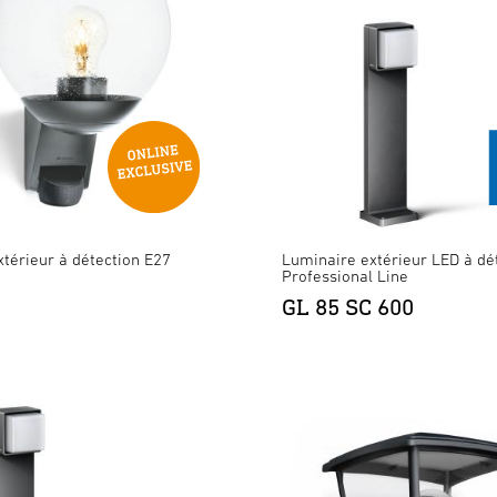
térieur à détection E27
Luminaire extérieur LED à dét
Professional Line
GL 85 SC 600
 avec détecteur de mouvement & B
XLED PRO 240 S bl. chaud blanc