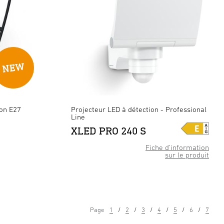
ion E27
Projecteur LED à détection - Professional
Line
XLED PRO 240 S
Fiche d’information
sur le produit
Page
1
2
3
4
5
6
7