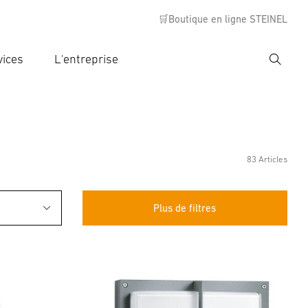
🛒Boutique en ligne STEINEL
vices
L'entreprise
Recher
rer critère de recherche
rche
83 Articles
Plus de filtres