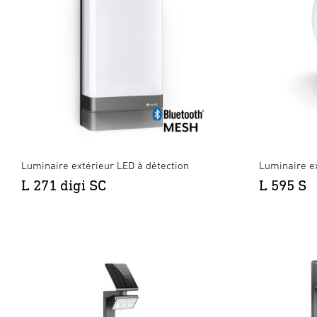
Luminaire extérieur LED à détection
Luminaire ex
L 271 digi SC
L 595 S
XLED PRO Expanse SC