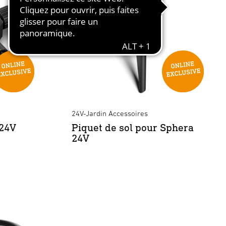
24V-Jardin Accessoires
 24V
Piquet de sol pour Sphera
24V
nthracite
×