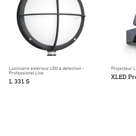
Luminaire extérieur LED à détection -
Projecteur L
Professional Line
XLED Pro
L 331 S
XLED Protect