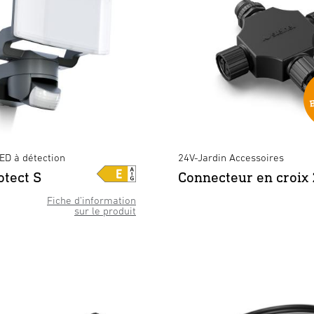
ED à détection
24V-Jardin Accessoires
tect S
Connecteur en croix
 S avec détecteur de mouvement - a
XLED CAM2 SC anthracite
×
Fiche d’information
sur le produit