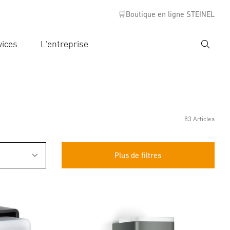
🛒Boutique en ligne STEINEL
vices
L'entreprise
Recher
rer critère de recherche
rche
83 Articles
Plus de filtres