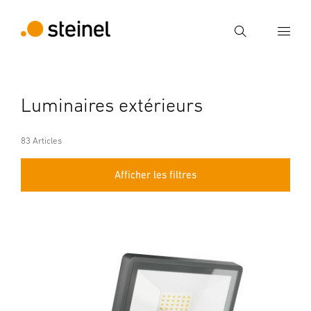
Recherche
Entrer critère de recherche
Luminaires extérieurs
Recherche
83 Articles
Afficher les filtres