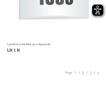
Lumière contrôlée au crépuscule
LN 1 N
Page
1
2
3
4