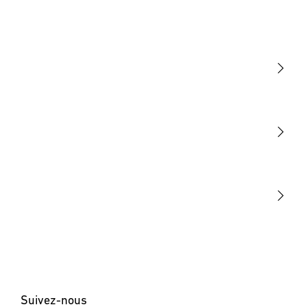
Lumière
Détection
STEINEL Tools
Notre mission
STEINEL Solutions
Contact
Suivez-nous