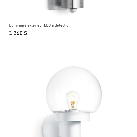
Luminaire extérieur LED à détection
L 260 S