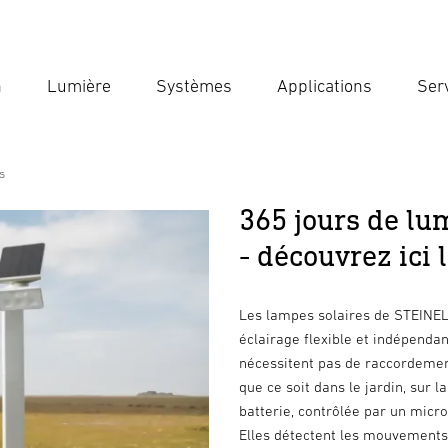
n
Lumière
Systèmes
Applications
Ser
Ent
Reche
s
365 jours de lum
- découvrez ici 
Les lampes solaires de STEINEL 
éclairage flexible et indépendan
nécessitent pas de raccordement
que ce soit dans le jardin, sur l
batterie, contrôlée par un micr
Elles détectent les mouvements 