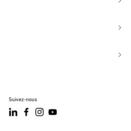
Lumière
Détection
STEINEL Tools
Notre mission
STEINEL Solutions
Contact
Suivez-nous