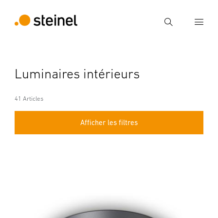
Recherche
Entrer critère de recherche
Luminaires intérieurs
Recherche
41 Articles
Afficher les filtres