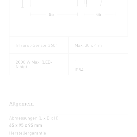
95
65
Infrarot-Sensor 360°
Max. 30 x 4 m
2000 W Max. (LED-
fähig)
IP54
Allgemein
Abmessungen (L x B x H)
65 x 95 x 95 mm
Herstellergarantie