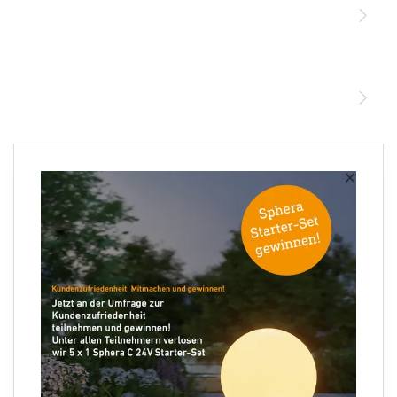
STEINEL Leuchten & Sensoren Online Shop
Unsere Mission
STEINEL Tools Online Shop
Kontakt
STEINEL Solutions
Newsletter anmelden
×
Ihre E-Mail Adresse
Folgen Sie uns