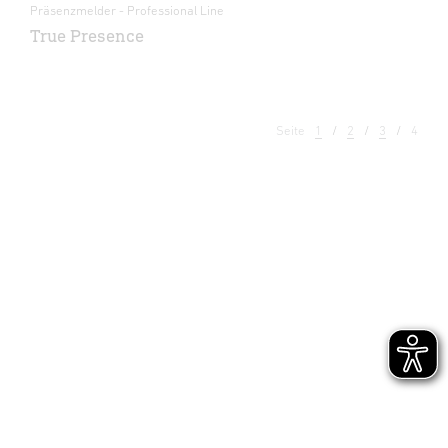
Präsenzmelder - Professional Line
True Presence
Seite
1
2
3
4
Licht
Sensoren