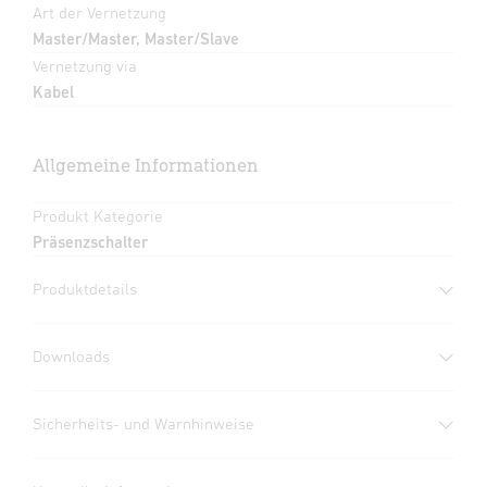
Art der Vernetzung
Master/Master, Master/Slave
Vernetzung via
Kabel
Allgemeine Informationen
Produkt Kategorie
Präsenzschalter
Produktdetails
Downloads
Herstellergarantie
(PDF, 360 KB)
Sicherheits- und Warnhinweise
Download starten
1. Wichtige Produktinformation