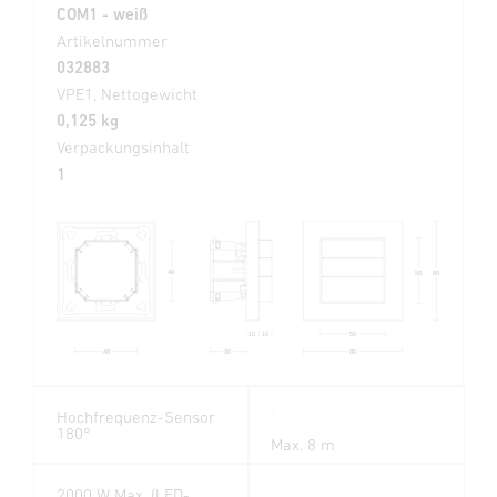
COM1 - weiß
Artikelnummer
032883
VPE1, Nettogewicht
0,125 kg
Verpackungsinhalt
1
48
50
80
50
10
10
80
48
30
Hochfrequenz-Sensor
180°
Max. 8 m
2000 W Max. (LED-