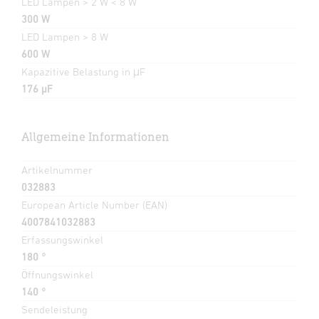
LED Lampen > 2 W < 8 W
300 W
LED Lampen > 8 W
600 W
Kapazitive Belastung in μF
176 µF
Allgemeine Informationen
Artikelnummer
032883
European Article Number (EAN)
4007841032883
Erfassungswinkel
180 °
Öffnungswinkel
140 °
Sendeleistung