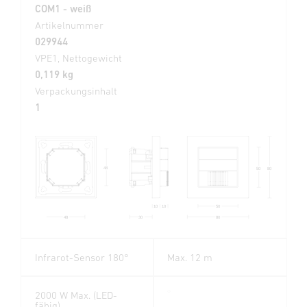
COM1 - weiß
Artikelnummer
029944
VPE1, Nettogewicht
0,119 kg
Verpackungsinhalt
1
48
50
80
50
10
10
80
48
30
Infrarot-Sensor 180°
Max. 12 m
2000 W Max. (LED-
fähig)