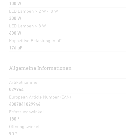
100 W
LED Lampen > 2 W < 8 W
300 W
LED Lampen > 8 W
600 W
Kapazitive Belastung in μF
176 µF
Allgemeine Informationen
Artikelnummer
029944
European Article Number (EAN)
4007841029944
Erfassungswinkel
180 °
Öffnungswinkel
90 °