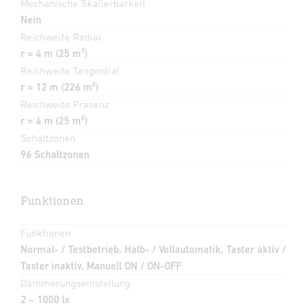
Mechanische Skalierbarkeit
Nein
Reichweite Radial
r = 4 m (25 m²)
Reichweite Tangential
r = 12 m (226 m²)
Reichweite Präsenz
r = 4 m (25 m²)
Schaltzonen
96 Schaltzonen
Funktionen
Funktionen
Normal- / Testbetrieb, Halb- / Vollautomatik, Taster aktiv /
Taster inaktiv, Manuell ON / ON-OFF
Dämmerungseinstellung
2 – 1000 lx