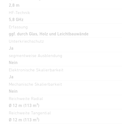
2,8 m
HF-Technik
5,8 GHz
Erfassung
ggf. durch Glas, Holz und Leichtbauwände
Unterkriechschutz
Ja
segmentweise Ausblendung
Nein
Elektronische Skalierbarkeit
Ja
Mechanische Skalierbarkeit
Nein
Reichweite Radial
Ø 12 m (113 m²)
Reichweite Tangential
Ø 12 m (113 m²)