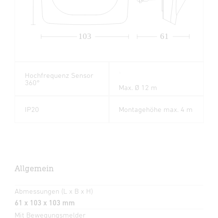
103
61
Hochfrequenz Sensor
360°
Max. Ø 12 m
IP20
Montagehöhe max. 4 m
Allgemein
Abmessungen (L x B x H)
61 x 103 x 103 mm
Mit Bewegungsmelder