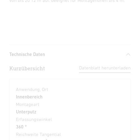
von bis zu 12 m auf. Geeignet für Montagehöhen bis 4 m.
Technische Daten
Kurzübersicht
Datenblatt herunterladen
Anwendung, Ort
Innenbereich
Montageart
Unterputz
Erfassungswinkel
360 °
Reichweite Tangential