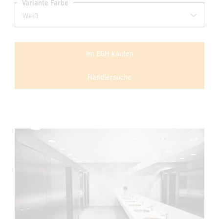
Variante Farbe
Im EGH kaufen
Händlersuche