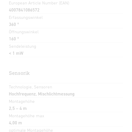
European Article Number (EAN)
4007841086572
Erfassungswinkel
360 °
Öffnungswinkel
160 °
Sendeleistung
< 1 mW
Sensorik
Technologie, Sensoren
Hochfrequenz, Mischlichtmessung
Montagehöhe
2,5 – 4 m
Montagehöhe max
4,00 m
optimale Montagehöhe