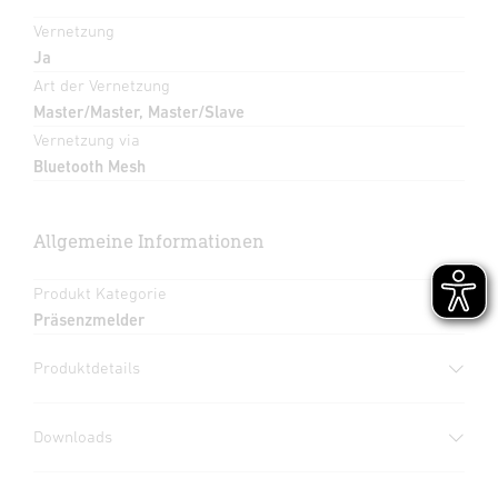
Vernetzung
Ja
Art der Vernetzung
Master/Master, Master/Slave
Vernetzung via
Bluetooth Mesh
Allgemeine Informationen
Produkt Kategorie
Präsenzmelder
Produktdetails
Downloads
Herstellergarantie
(PDF, 360 KB)