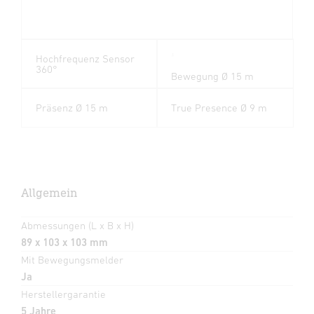
Hochfrequenz Sensor
360°
Bewegung Ø 15 m
Präsenz Ø 15 m
True Presence Ø 9 m
Allgemein
Abmessungen (L x B x H)
89 x 103 x 103 mm
Mit Bewegungsmelder
Ja
Herstellergarantie
5 Jahre