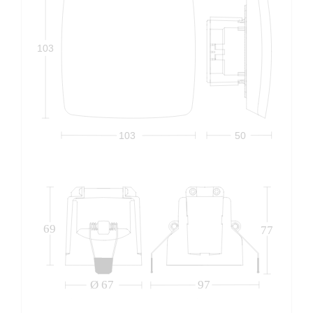
103
103
50
69
77
Ø 67
97