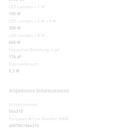
LED Lampen < 2 W
100 W
LED Lampen > 2 W < 8 W
300 W
LED Lampen > 8 W
600 W
Kapazitive Belastung in μF
176 µF
Eigenverbrauch
0,3 W
Allgemeine Informationen
Artikelnummer
064310
European Article Number (EAN)
4007841064310