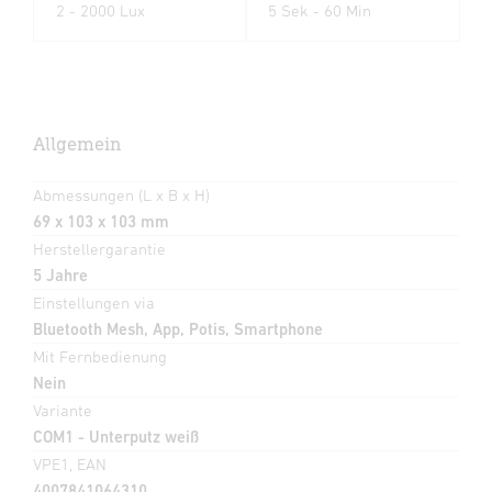
2 - 2000 Lux
5 Sek - 60 Min
Allgemein
Abmessungen (L x B x H)
69 x 103 x 103 mm
Herstellergarantie
5 Jahre
Einstellungen via
Bluetooth Mesh, App, Potis, Smartphone
Mit Fernbedienung
Nein
Variante
COM1 - Unterputz weiß
VPE1, EAN
4007841064310