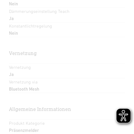
Nein
Dämmerungseinstellung Teach
Ja
Konstantlichtregelung
Nein
Vernetzung
Vernetzung
Ja
Vernetzung via
Bluetooth Mesh
Allgemeine Informationen
Produkt Kategorie
Präsenzmelder