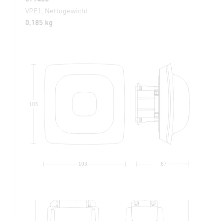
VPE1, Nettogewicht
0,185 kg
103
103
67