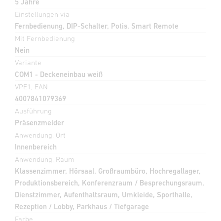
5 Jahre
Einstellungen via
Fernbedienung, DIP-Schalter, Potis, Smart Remote
Mit Fernbedienung
Nein
Variante
COM1 - Deckeneinbau weiß
VPE1, EAN
4007841079369
Ausführung
Präsenzmelder
Anwendung, Ort
Innenbereich
Anwendung, Raum
Klassenzimmer, Hörsaal, Großraumbüro, Hochregallager,
Produktionsbereich, Konferenzraum / Besprechungsraum,
Dienstzimmer, Aufenthaltsraum, Umkleide, Sporthalle,
Rezeption / Lobby, Parkhaus / Tiefgarage
Farbe