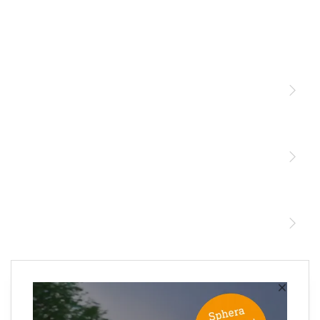
Licht
Sensoren
STEINEL Leuchten & Sensoren Online Shop
Unsere Mission
STEINEL Tools Online Shop
Kontakt
STEINEL Solutions
Newsletter anmelden
×
Ihre E-Mail Adresse